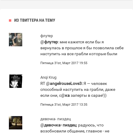
ИЗ ТВИТТЕРА НА ТЕМУ
флутер
@
флутер
: мне кажется если бы я
вернулась в прошлое я бы позволила себе
наступить на все грабли которые были
Пятница 31st, Март 2017 19:55
Anqi Krug
RT @
angelrouseLove3:
Я — человек
способный наступить на грабли, даже
если они, с@
ка
заперты в сарае!))
Пятница 31st, Март 2017 13:35
девочка- пиздец
@
девочка- пиздец
: радуюсь, что
возобновили общение, главное - не