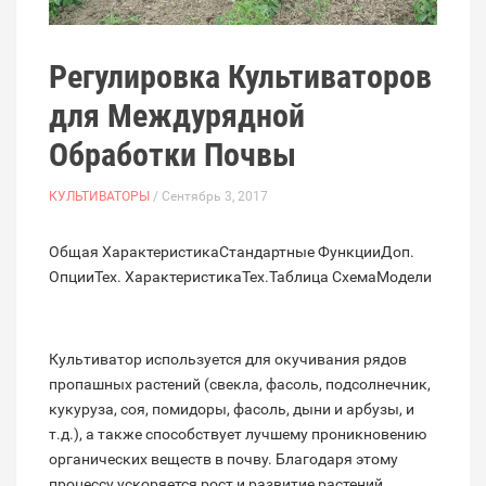
Регулировка Культиваторов
для Междурядной
Обработки Почвы
КУЛЬТИВАТОРЫ
/ Сентябрь 3, 2017
Общая ХарактеристикаСтандартные ФункцииДоп.
ОпцииТех. ХарактеристикаТех.Таблица СхемаМодели
Культиватор используется для окучивания рядов
пропашных растений (свекла, фасоль, подсолнечник,
кукуруза, соя, помидоры, фасоль, дыни и арбузы, и
т.д.), а также способствует лучшему проникновению
органических веществ в почву. Благодаря этому
процессу ускоряется рост и развитие растений.