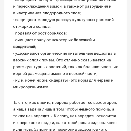
и переохлаждения зимой, а также от разрушения и
выветривания плодородного слоя;
- защищают молодую рассаду культурных растений
от жаркого солнца;
- подавляют рост сорняков;
- очищают почву от некоторых
болезней и
вредителей
;
- удерживают органические питательные вещества в
верхних слоях почвы. Это отлично сказывается на
росте культурных растений, так как большая часть их
корней размещена именно в верхней части;
- ну, и, конечно же, сидераты - это корм для червей и
микроорганизмов.
Так что, как видите, природа работает со всех сторон,
а наша задача лишь в том, чтобы немного помочь, а
также не навредить. К слову, не навредить относится
и к перекопке грядки, на которой росли сидеральные
культуры. Запомните, перекопка сидератов - это